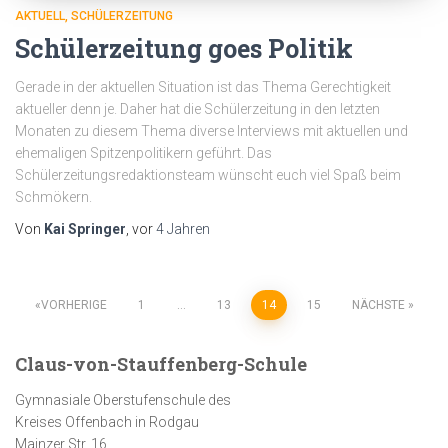
AKTUELL
SCHÜLERZEITUNG
Schülerzeitung goes Politik
Gerade in der aktuellen Situation ist das Thema Gerechtigkeit
aktueller denn je. Daher hat die Schülerzeitung in den letzten
Monaten zu diesem Thema diverse Interviews mit aktuellen und
ehemaligen Spitzenpolitikern geführt. Das
Schülerzeitungsredaktionsteam wünscht euch viel Spaß beim
Schmökern.
Von
Kai Springer
, vor
4 Jahren
Seitennummerierung
VORHERIGE
1
…
13
14
15
NÄCHSTE
der
Claus-von-Stauffenberg-Schule
Beiträge
Gymnasiale Oberstufenschule des
Kreises Offenbach in Rodgau
Mainzer Str. 16