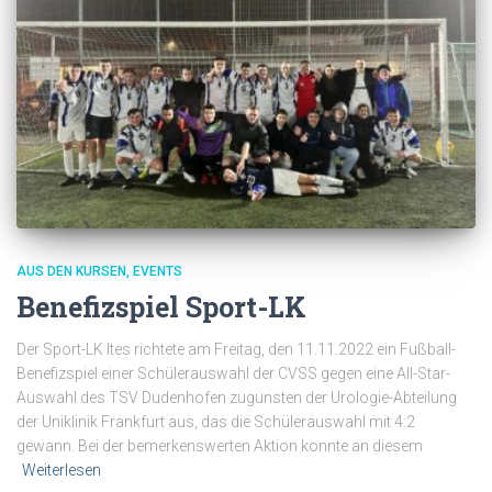
AUS DEN KURSEN
EVENTS
Benefizspiel Sport-LK
Der Sport-LK Ites richtete am Freitag, den 11.11.2022 ein Fußball-
Benefizspiel einer Schülerauswahl der CVSS gegen eine All-Star-
Auswahl des TSV Dudenhofen zugunsten der Urologie-Abteilung
der Uniklinik Frankfurt aus, das die Schülerauswahl mit 4:2
gewann. Bei der bemerkenswerten Aktion konnte an diesem
Weiterlesen