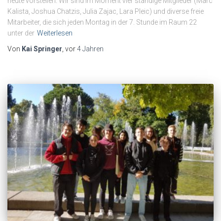
heute vorstellen: Wir sind im Moment vier ständige Mitglieder (Marc
Kalista, Joshua Chatzis, Julia Zajac, Lara Pleic) und diverse freie
Mitarbeiter, die sich jeden Montag in der 7. Stunde im Raum 22
unter der
Weiterlesen
Von
Kai Springer
, vor
4 Jahren