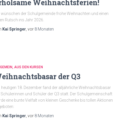
rholsame Weihnachtsferien!
 wünschen der Schulgemeinde frohe Weihnachten und einen
en Rutsch ins Jahr 2026.
n
Kai Springer
, vor
8 Monaten
LGEMEIN
AUS DEN KURSEN
eihnachtsbasar der Q3
heutigen 18. Dezember fand der alljährliche Weihnachtsbasar
 Schülerinnen und Schüler der Q3 statt. Der Schulgemeinschaft
de eine bunte Vielfalt von kleinen Geschenke bis tollen Aktionen
eboten:
n
Kai Springer
, vor
8 Monaten