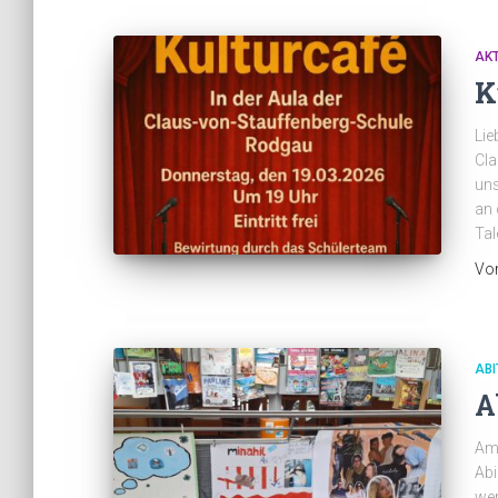
AK
K
Lie
Cla
uns
an 
Tal
Vo
ABI
A
Am 
Abi
wer