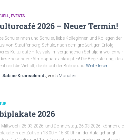
TUELL
EVENTS
ulturcafé 2026 – Neuer Termin!
be Schülerinnen und Schüler, liebe Kolleginnen und Kollegen der
us-von-Stauffenberg-Schule, nach dem großartigen Erfolg
eres Kulturcafé –Revivals im vergangenen Schuljahr wollen wir
diese besondere Atmosphäre anknüpfen! Die Begeisterung, das
ent und die Vielfalt, die ihr auf der Bühne und
Weiterlesen
n
Sabine Krumschmidt
, vor
5 Monaten
TUR
biplakate 2026
Mittwoch, 25.03.2026, und Donnerstag, 26.03.2026, können die
plakate in der Zeit von 13:00 – 15:30 Uhr in der Aula gehängt
den. Die Größe darf 1m x 1m nicht überschreiten. Erlaubt sind