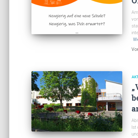
O
Am 
vor
sta
int
We
Vo
AK
„
b
a
Abi
Ist
und