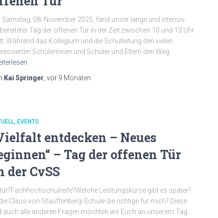
ffenen Tür
Samstag, 08. November 2025, fand unser lange und intensiv
bereiteter Tag der offenen Tür in der Zeit zwischen 10 und 13 Uhr
tt. Während das Kollegium und die Schulleitung den vielen
eressierten Schülerinnen und Schüler und Eltern den Weg
iterlesen
n
Kai Springer
, vor
9 Monaten
TUELL
EVENTS
Vielfalt entdecken – Neues
eginnen“ – Tag der offenen Tür
n der CvSS
tur?Fachhochschulreife?Welche Leistungskurse gibt es später?
 die Claus-von-Stauffenberg-Schule die richtige für mich? Diese
 auch alle anderen Fragen möchten wir Euch an unserem Tag