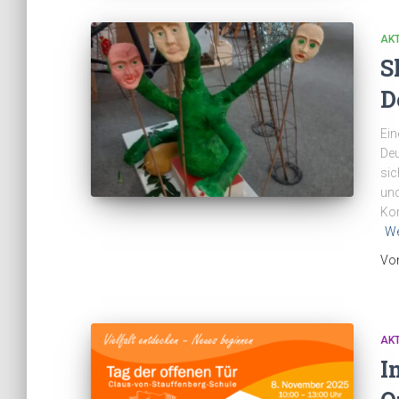
AK
S
D
Ein
Deu
sic
und
Kor
We
Vo
AK
I