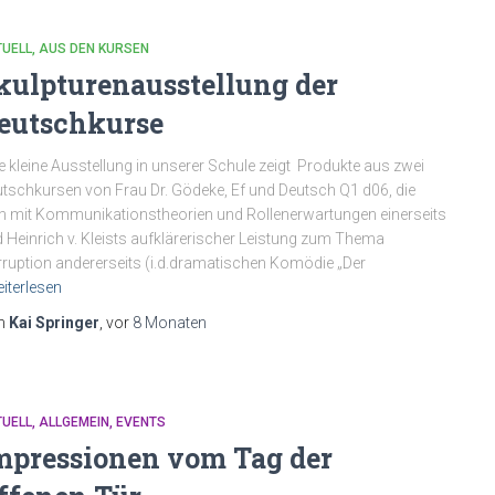
TUELL
AUS DEN KURSEN
kulpturenausstellung der
eutschkurse
e kleine Ausstellung in unserer Schule zeigt Produkte aus zwei
tschkursen von Frau Dr. Gödeke, Ef und Deutsch Q1 d06, die
h mit Kommunikationstheorien und Rollenerwartungen einerseits
 Heinrich v. Kleists aufklärerischer Leistung zum Thema
ruption andererseits (i.d.dramatischen Komödie „Der
iterlesen
n
Kai Springer
, vor
8 Monaten
TUELL
ALLGEMEIN
EVENTS
mpressionen vom Tag der