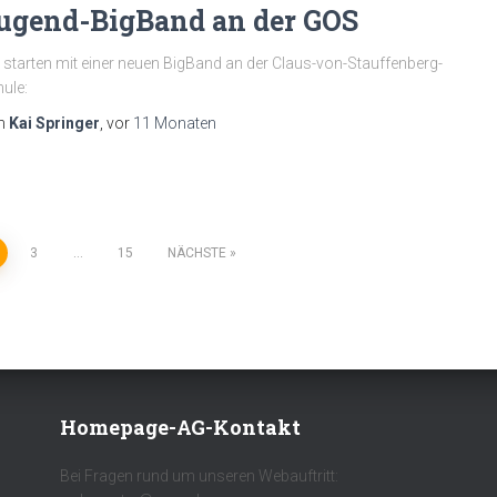
ugend-BigBand an der GOS
 starten mit einer neuen BigBand an der Claus-von-Stauffenberg-
ule:
n
Kai Springer
, vor
11 Monaten
3
…
15
NÄCHSTE
Homepage-AG-Kontakt
Bei Fragen rund um unseren Webauftritt: