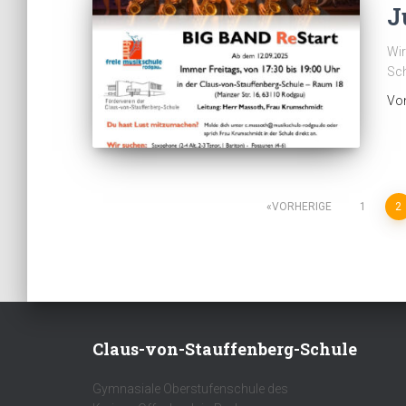
J
Wir
Sch
Vo
Seitennummerierung
VORHERIGE
1
2
der
Beiträge
Claus-von-Stauffenberg-Schule
Gymnasiale Oberstufenschule des