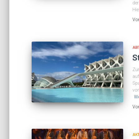
der
Hie
Vo
ABI
S
Zur
auf
Spa
von
We
Vo
AK