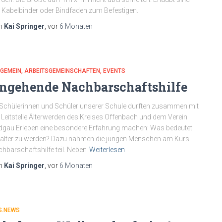
 Kabelbinder oder Bindfaden zum Befestigen.
n
Kai Springer
, vor
6 Monaten
LGEMEIN
ARBEITSGEMEINSCHAFTEN
EVENTS
ngehende Nachbarschaftshilfe
Schülerinnen und Schüler unserer Schule durften zusammen mit
 Leitstelle Älterwerden des Kreises Offenbach und dem Verein
gau Erleben eine besondere Erfahrung machen: Was bedeutet
 älter zu werden? Dazu nahmen die jungen Menschen am Kurs
hbarschaftshilfe teil. Neben
Weiterlesen
n
Kai Springer
, vor
6 Monaten
S.NEWS