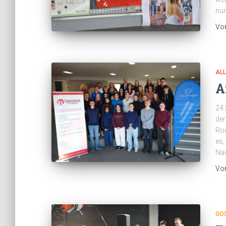
nur
Vo
AL
A
24 
der
Rod
es,
Nac
Vo
GO