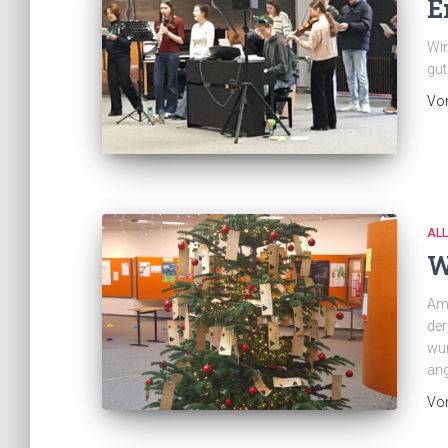
E
Wir
gut
Vo
AL
W
Am 
der
wur
ang
Vo