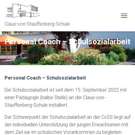
N
Claus-von-Stauffenberg-Schule
A
V
I
Personal Coach – Schulsozialarbeit
G
A
T
I
O
N
Personal Coach – Schulsozialarbeit
U
M
S
Die Schulsozialarbeit ist seit dem 15. September 2022 mit
C
einer Pädagogin (halbe Stelle) an der Claus-von-
H
Stauffenberg-Schule installiert.
A
L
Der Schwerpunkt der Schulsozialarbeit an der CvSS liegt auf
T
E
der individuellen Unterstützung der jungen Erwachsenen mit
N
dem Ziel sie im schulischen Vorankommen zu begleiten.