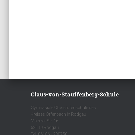
Claus-von-Stauffenberg-Schule
Gymnasiale Oberstufenschule des
Kreises Offenbach in Rodgau
Mainzer Str. 16
63110 Rodgau
Tel. 06106 - 280750