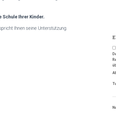
 Schule Ihrer Kinder.
pricht Ihnen seine Unterstützung.
E
Da
R
üb
A
T
N