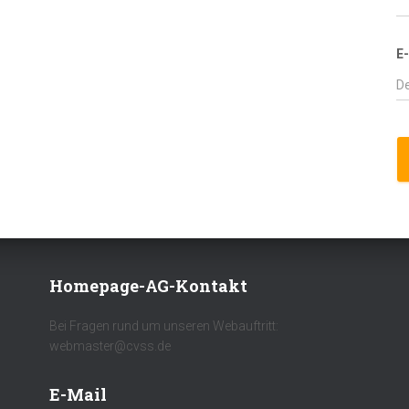
E
Homepage-AG-Kontakt
Bei Fragen rund um unseren Webauftritt:
webmaster@cvss.de
E-Mail