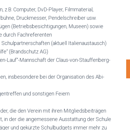
, z.B. Computer, DvD-Player, Filmmaterial,
rbühne, Druckmesser, Pendelschreiber usw.
flügen (Betriebsbesichtigungen, Museen) sowie
e durch Fachreferenten
Schulpartnerschaften (aktuell Italienaustausch)
ilfe“ (Brandschutz AG)
den-Lauf“-Mannschaft der Claus-von-Stauffenberg-
ten, insbesondere bei der Organisation des Abi-
entreffen und sonstigen Feiern
eder, die den Verein mit ihren Mitgliedsbeiträgen
it, in der die angemessene Ausstattung der Schule
räger und gekürzte Schulbudgets immer mehr zu