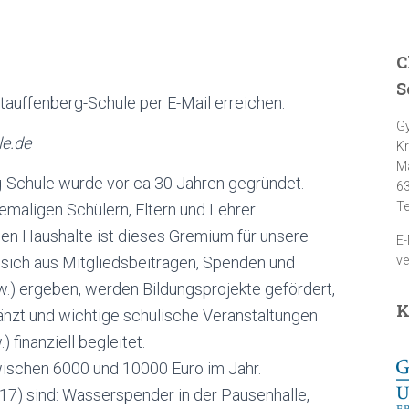
C
S
tauffenberg-Schule per E-Mail erreichen:
Gy
le.de
Kr
Ma
g-Schule wurde vor ca 30 Jahren gegründet.
6
Te
maligen Schülern, Eltern und Lehrer.
hen Haushalte ist dieses Gremium für unsere
E-
e sich aus Mitgliedsbeiträgen, Spenden und
v
w.) ergeben, werden Bildungsprojekte gefördert,
K
gänzt und wichtige schulische Veranstaltungen
) finanziell begleitet.
zwischen 6000 und 10000 Euro im Jahr.
017) sind: Wasserspender in der Pausenhalle,