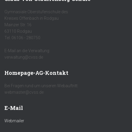
Gymnasiale Oberstufenschule des
Kreises Offenbach in Rodgau
Mainzer Str. 16
63110 Rodgau
Tel. 06106 - 280750
E-Mail an die Verwaltung:
verwaltung@cvss.de
Homepage-AG-Kontakt
Bei Fragen rund um unseren Webauftritt:
webmaster@cvss.de
E-Mail
Webmailer