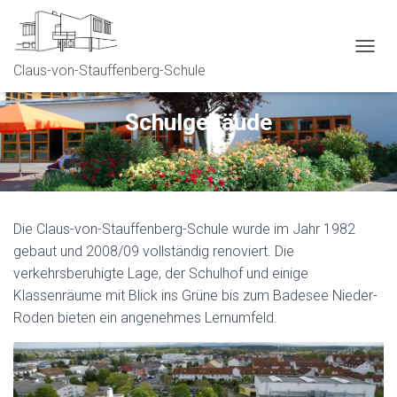
N
Claus-von-Stauffenberg-Schule
A
V
I
Schulgebäude
G
A
T
I
O
N
Die Claus-von-Stauffenberg-Schule wurde im Jahr 1982
U
M
gebaut und 2008/09 vollständig renoviert. Die
S
verkehrsberuhigte Lage, der Schulhof und einige
C
Klassenräume mit Blick ins Grüne bis zum Badesee Nieder-
H
A
Roden bieten ein angenehmes Lernumfeld.
L
T
E
N