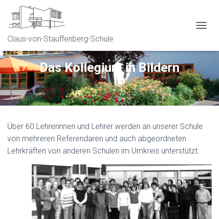
N
Claus-von-Stauffenberg-Schule
A
V
I
Das Kollegium in Bildern
G
A
T
I
O
N
Über 60 Lehrerinnen und Lehrer werden an unserer Schule
U
M
von mehreren Referendaren und auch abgeordneten
S
Lehrkräften von anderen Schulen im Umkreis unterstützt.
C
H
A
L
T
E
N