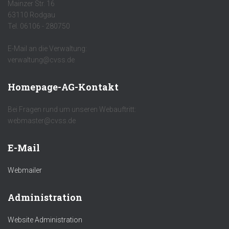
Mainzer Str. 16
63110 Rodgau
Tel. 06106 - 280750
E-Mail an die Verwaltung:
verwaltung@cvss.de
Homepage-AG-Kontakt
Bei Fragen rund um unseren Webauftritt:
webmaster@cvss.de
E-Mail
Webmailer
Administration
Website Administration