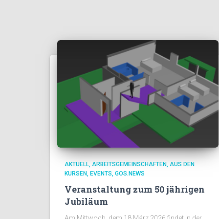
AKTUELL
ARBEITSGEMEINSCHAFTEN
AUS DEN
KURSEN
EVENTS
GOS.NEWS
Veranstaltung zum 50 jährigen
Jubiläum
Am Mittwoch, dem 18.März 2026 findet in der