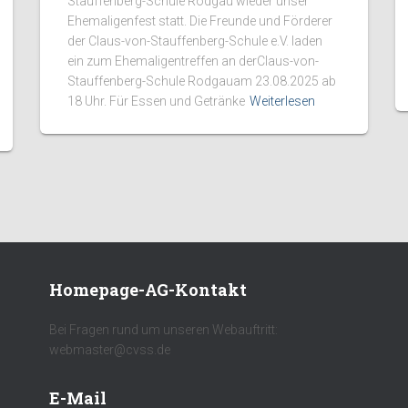
Stauffenberg-Schule Rodgau wieder unser
Ehemaligenfest statt. Die Freunde und Förderer
der Claus-von-Stauffenberg-Schule e.V. laden
ein zum Ehemaligentreffen an derClaus-von-
Stauffenberg-Schule Rodgauam 23.08.2025 ab
18 Uhr. Für Essen und Getränke
Weiterlesen
Homepage-AG-Kontakt
Bei Fragen rund um unseren Webauftritt:
webmaster@cvss.de
E-Mail