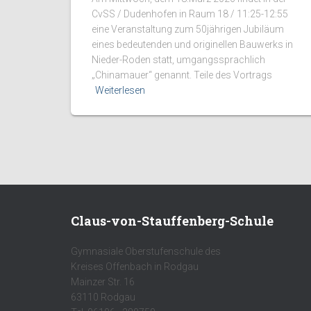
CvSS / Dudenhofen in Raum 18 / 11:25-12:55
eine Veranstaltung zum 50jährigen Jubiläum
eines bedeutenden und originellen Bauwerks in
Nieder-Roden statt, umgangssprachlich
„Chinamauer“ genannt. Teile des Vortrags
Weiterlesen
Claus-von-Stauffenberg-Schule
Gymnasiale Oberstufenschule des
Kreises Offenbach in Rodgau
Mainzer Str. 16
63110 Rodgau