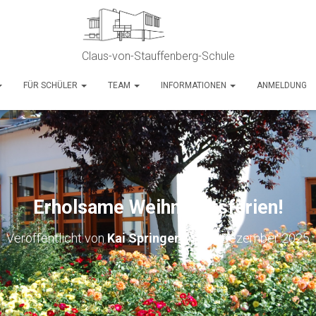
Claus-von-Stauffenberg-Schule
FÜR SCHÜLER
TEAM
INFORMATIONEN
ANMELDUNG
Erholsame Weihnachtsferien!
Veröffentlicht von
Kai Springer
am
19. Dezember 2025