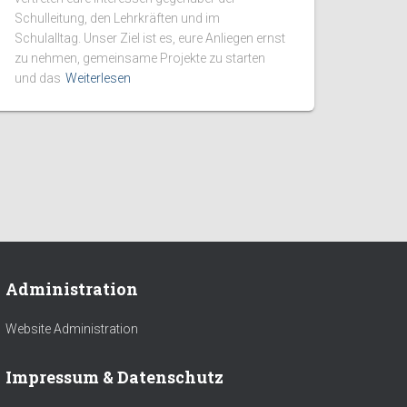
Schulleitung, den Lehrkräften und im
Schulalltag. Unser Ziel ist es, eure Anliegen ernst
zu nehmen, gemeinsame Projekte zu starten
und das
Weiterlesen
Administration
Website Administration
Impressum & Datenschutz