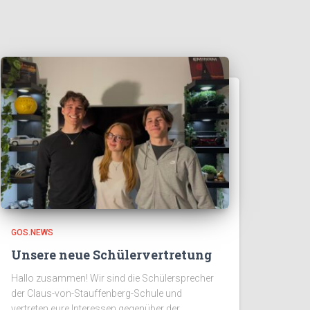
GOS.NEWS
Unsere neue Schülervertretung
Hallo zusammen! Wir sind die Schülersprecher
der Claus-von-Stauffenberg-Schule und
vertreten eure Interessen gegenüber der