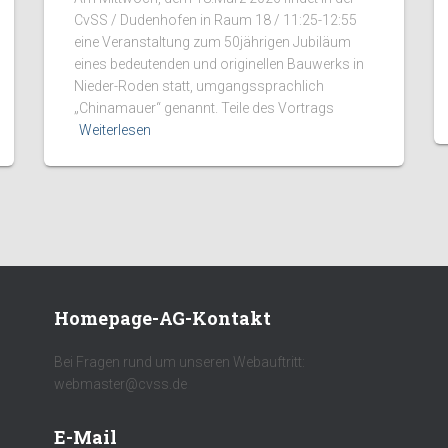
CvSS / Dudenhofen in Raum 18 / 11:25-12:55
eine Veranstaltung zum 50jährigen Jubiläum
eines bedeutenden und originellen Bauwerks in
Nieder-Roden statt, umgangssprachlich
„Chinamauer“ genannt. Teile des Vortrags
Weiterlesen
Homepage-AG-Kontakt
Bei Fragen rund um unseren Webauftritt:
webmaster@cvss.de
E-Mail