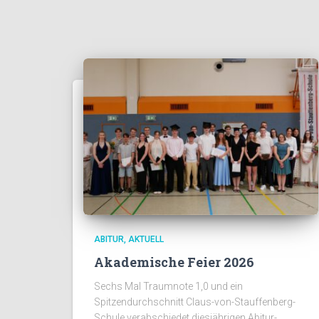
ABITUR
AKTUELL
Akademische Feier 2026
Sechs Mal Traumnote 1,0 und ein
Spitzendurchschnitt Claus-von-Stauffenberg-
Schule verabschiedet diesjährigen Abitur-