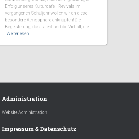
Erfolg unseres Kulturcafé –Revivals im
vergangenen Schuljahr wollen wir an diese
besondere Atmosphäre anknüpfen! Die
Begeisterung, das Talent und die Vielfalt, die
Weiterlesen
Administration
Website Administration
Impressum & Datenschutz