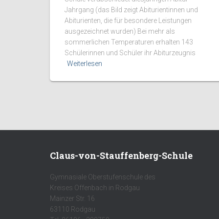
Jahrgang (das Bild zeigt Abiturientinnen und
Abiturienten, die für besondere Leistungen
ausgezeichnet wurden) Bei mehr als
sommerlichen Temperaturen erhalten 143
Schülerinnen und Schüler ihr Abiturzeugnis
Weiterlesen
Claus-von-Stauffenberg-Schule
Gymnasiale Oberstufenschule des
Kreises Offenbach in Rodgau
Mainzer Str. 16
63110 Rodgau