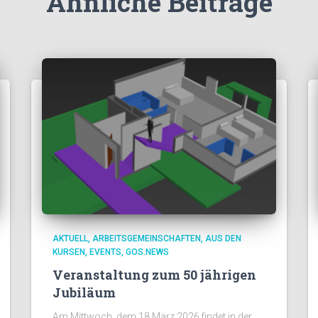
Ähnliche Beiträge
AKTUELL
ARBEITSGEMEINSCHAFTEN
AUS DEN
KURSEN
EVENTS
GOS.NEWS
Veranstaltung zum 50 jährigen
Jubiläum
Am Mittwoch, dem 18.März 2026 findet in der