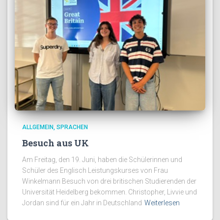
ALLGEMEIN
SPRACHEN
Besuch aus UK
Am Freitag, den 19. Juni, haben die Schülerinnen und
Schüler des Englisch Leistungskurses von Frau
Winkelmann Besuch von drei britischen Studierenden der
Universität Heidelberg bekommen. Christopher, Livvie und
Jordan sind für ein Jahr in Deutschland
Weiterlesen