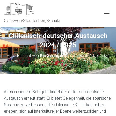
NAVIG
Claus-von-Stauffenberg-Schule
Chilenisch-deutscher Austausch
2024 / 2025
Veröffentlicht von
Kai Springer
am
16. September 2024
Auch in diesem Schuljahr findet der chilenisch-deutsche
Austausch erneut statt. Er bietet Gelegenheit, die spanische
Sprache zu verbessern, die chilenische Kultur hautnah zu
erleben, sich auf interkultureller Ebene weiterzubilden und