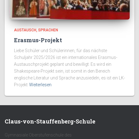
AUSTAUSCH
SPRACHEN
Erasmus-Projekt
Liebe Schüler und Schülerinnen, für das nächste
Schuljahr 2025/2026 ist ein internationales Erasmus-
Austauschprojekt geplant und bewilligt. Es wird ein
Shakespeare-Projekt sein, ist somit in den Bereich
englische Literatur und Sprache anzusiedeln, es ist ein LK-
Projekt
Weiterlesen
Claus-von-Stauffenberg-Schule
Gymnasiale Oberstufenschule des