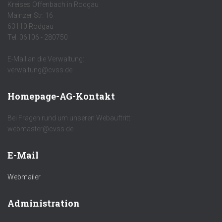
Kreises Offenbach in Rodgau
Mainzer Str. 16
63110 Rodgau
Tel. 06106 - 280750
E-Mail an die Verwaltung:
verwaltung@cvss.de
Homepage-AG-Kontakt
Bei Fragen rund um unseren Webauftritt:
webmaster@cvss.de
E-Mail
Webmailer
Administration