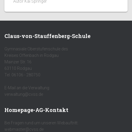
Autor Kai Springer
Claus-von-Stauffenberg-Schule
Gymnasiale Oberstufenschule des
Kreises Offenbach in Rodgau
Mainzer Str. 16
63110 Rodgau
Tel. 06106 - 280750
E-Mail an die Verwaltung:
verwaltung@cvss.de
Homepage-AG-Kontakt
Bei Fragen rund um unseren Webauftritt:
webmaster@cvss.de