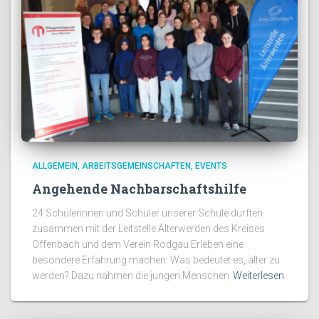
ALLGEMEIN
ARBEITSGEMEINSCHAFTEN
EVENTS
Angehende Nachbarschaftshilfe
24 Schülerinnen und Schüler unserer Schule durften
zusammen mit der Leitstelle Älterwerden des Kreises
Offenbach und dem Verein Rodgau Erleben eine
besondere Erfahrung machen: Was bedeutet es, älter zu
werden? Dazu nahmen die jungen Menschen
Weiterlesen