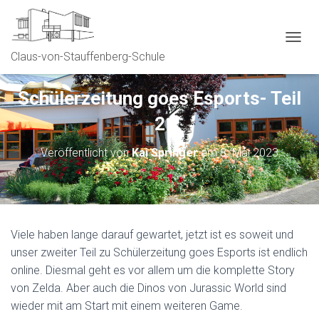
NAVIG
Claus-von-Stauffenberg-Schule
Schülerzeitung goes Esports- Teil
2
Veröffentlicht von
Kai Springer
am
8. Mai 2023
Viele haben lange darauf gewartet, jetzt ist es soweit und
unser zweiter Teil zu Schülerzeitung goes Esports ist endlich
online. Diesmal geht es vor allem um die komplette Story
von Zelda. Aber auch die Dinos von Jurassic World sind
wieder mit am Start mit einem weiteren Game.