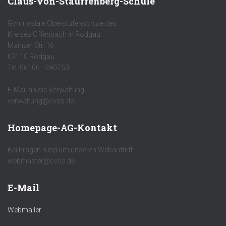
Claus-von-Stauffenberg-Schule
Gymnasiale Oberstufenschule des
Kreises Offenbach in Rodgau
Mainzer Str. 16
63110 Rodgau
Tel. 06106 - 280750
E-Mail an die Verwaltung:
verwaltung@cvss.de
Homepage-AG-Kontakt
Bei Fragen rund um unseren Webauftritt:
webmaster@cvss.de
E-Mail
Webmailer