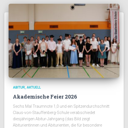
ABITUR
AKTUELL
Akademische Feier 2026
Sechs Mal Traumnote 1,0 und ein Spitzendurchschnitt
Claus-von-Stauffenberg-Schule verabschiedet
diesjährigen Abitur-Jahrgang (das Bild zeigt
Abiturientinnen und Abiturienten, die für besondere