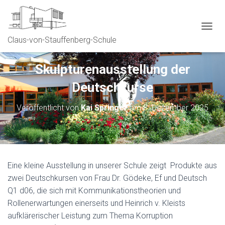
NAVIG
Claus-von-Stauffenberg-Schule
Skulpturenausstellung der
Deutschkurse
Veröffentlicht von
Kai Springer
am
8. Dezember 2025
Eine kleine Ausstellung in unserer Schule zeigt Produkte aus
zwei Deutschkursen von Frau Dr. Gödeke, Ef und Deutsch
Q1 d06, die sich mit Kommunikationstheorien und
Rollenerwartungen einerseits und Heinrich v. Kleists
aufklärerischer Leistung zum Thema Korruption