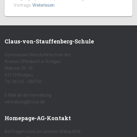
Vortrags
Weiterlesen
Claus-von-Stauffenberg-Schule
Gymnasiale Oberstufenschule des
Kreises Offenbach in Rodgau
Mainzer Str. 16
63110 Rodgau
Tel. 06106 - 280750
E-Mail an die Verwaltung:
verwaltung@cvss.de
Homepage-AG-Kontakt
Bei Fragen rund um unseren Webauftritt: