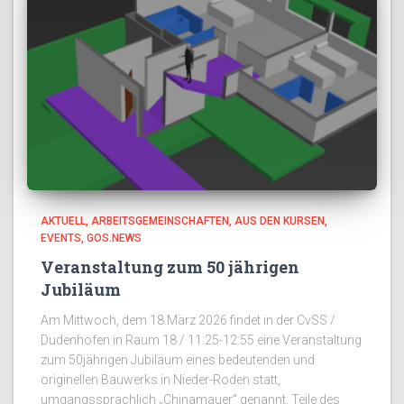
AKTUELL
ARBEITSGEMEINSCHAFTEN
AUS DEN KURSEN
EVENTS
GOS.NEWS
Veranstaltung zum 50 jährigen
Jubiläum
Am Mittwoch, dem 18.März 2026 findet in der CvSS /
Dudenhofen in Raum 18 / 11:25-12:55 eine Veranstaltung
zum 50jährigen Jubiläum eines bedeutenden und
originellen Bauwerks in Nieder-Roden statt,
umgangssprachlich „Chinamauer“ genannt. Teile des