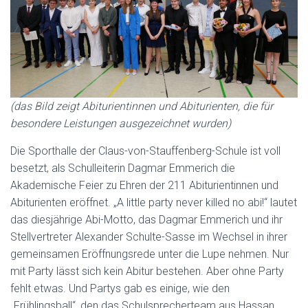
(das Bild zeigt Abiturientinnen und Abiturienten, die für
besondere Leistungen ausgezeichnet wurden)
Die Sporthalle der Claus-von-Stauffenberg-Schule ist voll
besetzt, als Schulleiterin Dagmar Emmerich die
Akademische Feier zu Ehren der 211 Abiturientinnen und
Abiturienten eröffnet. „A little party never killed no abi!“ lautet
das diesjährige Abi-Motto, das Dagmar Emmerich und ihr
Stellvertreter Alexander Schulte-Sasse im Wechsel in ihrer
gemeinsamen Eröffnungsrede unter die Lupe nehmen. Nur
mit Party lässt sich kein Abitur bestehen. Aber ohne Party
fehlt etwas. Und Partys gab es einige, wie den
„Frühlingsball“, den das Schulsprecherteam aus Hassan