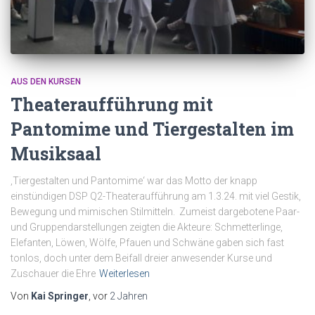
AUS DEN KURSEN
Theateraufführung mit
Pantomime und Tiergestalten im
Musiksaal
‚Tiergestalten und Pantomime‘ war das Motto der knapp
einstündigen DSP Q2-Theateraufführung am 1.3.24. mit viel Gestik,
Bewegung und mimischen Stilmitteln. Zumeist dargebotene Paar-
und Gruppendarstellungen zeigten die Akteure: Schmetterlinge,
Elefanten, Löwen, Wölfe, Pfauen und Schwäne gaben sich fast
tonlos, doch unter dem Beifall dreier anwesender Kurse und
Zuschauer die Ehre
Weiterlesen
Von
Kai Springer
, vor
2 Jahren