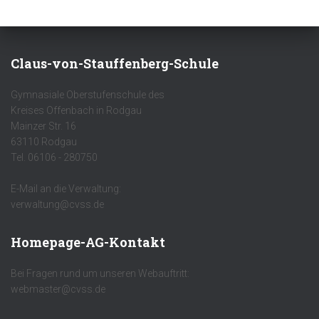
Claus-von-Stauffenberg-Schule
Gymnasiale Oberstufenschule des
Kreises Offenbach in Rodgau
Mainzer Str. 16
63110 Rodgau
Tel. 06106 - 280750
E-Mail an die Verwaltung:
verwaltung@cvss.de
Homepage-AG-Kontakt
Bei Fragen rund um unseren Webauftritt:
webmaster@cvss.de