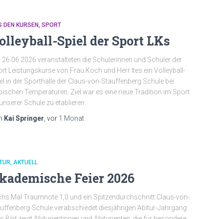
S DEN KURSEN
SPORT
olleyball-Spiel der Sport LKs
26.06.2026 veranstalteten die Schülerinnen und Schüler der
rt Leistungskurse von Frau Koch und Herr Ites ein Volleyball-
el in der Sporthalle der Claus-von-Stauffenberg Schule bei
pischen Temperaturen. Ziel war es eine neue Tradition im Sport
unserer Schule zu etablieren.
n
Kai Springer
, vor
1 Monat
TUR
AKTUELL
kademische Feier 2026
hs Mal Traumnote 1,0 und ein Spitzendurchschnitt Claus-von-
uffenberg-Schule verabschiedet diesjährigen Abitur-Jahrgang
s Bild zeigt Abiturientinnen und Abiturienten, die für besondere