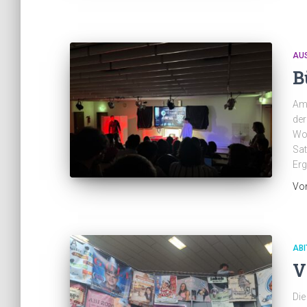
AU
B
Am 
der
Wol
Sat
Erg
Vo
ABI
V
Die