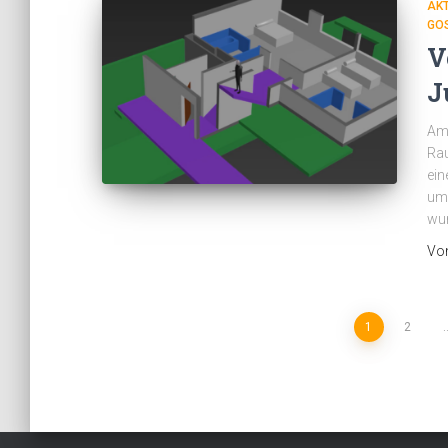
AK
GO
V
J
Am 
Rau
ein
umg
wur
Vo
Seitennummerierung
1
2
der