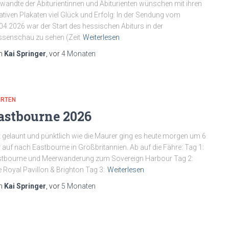
wandte der Abiturientinnen und Abiturienten wünschen mit ihren
ativen Plakaten viel Glück und Erfolg: In der Sendung vom
04.2026 war der Start des hessischen Abiturs in der
senschau zu sehen (Zeit
Weiterlesen
n
Kai Springer
, vor
4 Monaten
HRTEN
astbourne 2026
 gelaunt und pünktlich wie die Maurer ging es heute morgen um 6
 auf nach Eastbourne in Großbritannien. Ab auf die Fähre: Tag 1:
tbourne und Meerwanderung zum Sovereign Harbour Tag 2:
 Royal Pavillon & Brighton Tag 3:
Weiterlesen
n
Kai Springer
, vor
5 Monaten