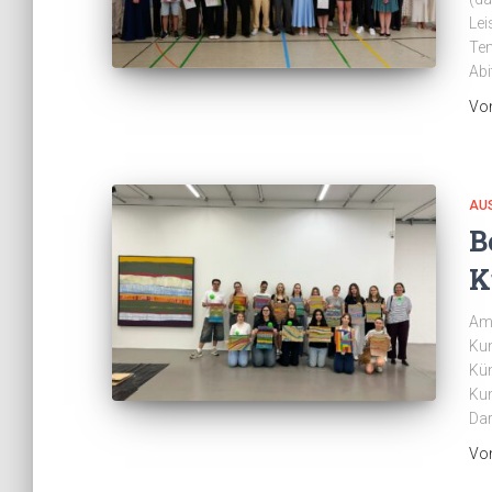
Lei
Tem
Abi
Vo
AU
B
K
Am 
Kun
Kün
Kun
Dar
Vo