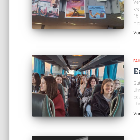
Ver
kre
15.
Hes
Vo
FA
E
Gut
Uhr
Eas
The
Vo