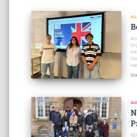
AL
B
Am 
Eng
bri
Chr
ha
Vo
AU
N
P
NEU