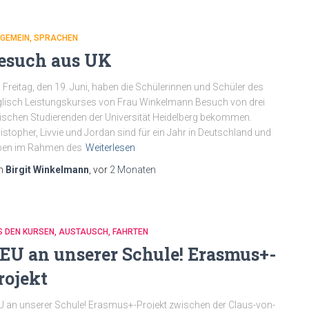
LGEMEIN
SPRACHEN
esuch aus UK
Freitag, den 19. Juni, haben die Schülerinnen und Schüler des
lisch Leistungskurses von Frau Winkelmann Besuch von drei
tischen Studierenden der Universität Heidelberg bekommen.
istopher, Livvie und Jordan sind für ein Jahr in Deutschland und
ben im Rahmen des
Weiterlesen
n
Birgit Winkelmann
, vor
2 Monaten
S DEN KURSEN
AUSTAUSCH
FAHRTEN
EU an unserer Schule! Erasmus+-
rojekt
 an unserer Schule! Erasmus+-Projekt zwischen der Claus-von-