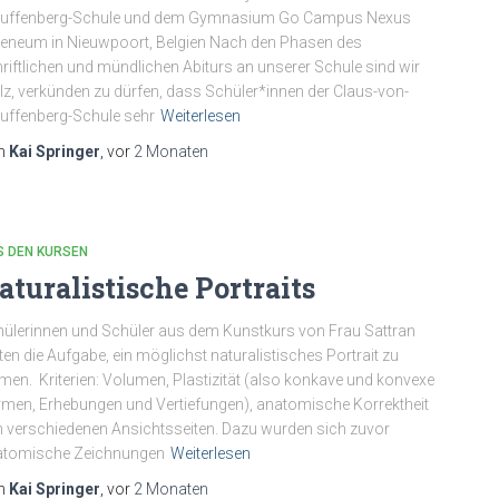
auffenberg-Schule und dem Gymnasium Go Campus Nexus
eneum in Nieuwpoort, Belgien Nach den Phasen des
riftlichen und mündlichen Abiturs an unserer Schule sind wir
lz, verkünden zu dürfen, dass Schüler*innen der Claus-von-
uffenberg-Schule sehr
Weiterlesen
n
Kai Springer
, vor
2 Monaten
S DEN KURSEN
aturalistische Portraits
ülerinnen und Schüler aus dem Kunstkurs von Frau Sattran
ten die Aufgabe, ein möglichst naturalistisches Portrait zu
men. Kriterien: Volumen, Plastizität (also konkave und konvexe
men, Erhebungen und Vertiefungen), anatomische Korrektheit
 verschiedenen Ansichtsseiten. Dazu wurden sich zuvor
atomische Zeichnungen
Weiterlesen
n
Kai Springer
, vor
2 Monaten