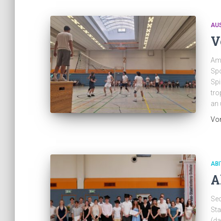
AU
V
Am 
Spo
Spi
tro
an 
Vo
ABI
A
Sec
Sta
(da