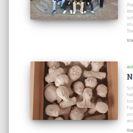
St
Ath
sch
sto
Sta
Vo
AU
N
Sch
hat
for
For
von
an
Vo