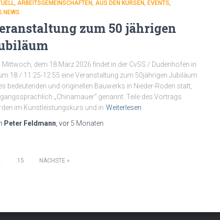
TUELL
ARBEITSGEMEINSCHAFTEN
AUS DEN KURSEN
EVENTS
S.NEWS
eranstaltung zum 50 jährigen
ubiläum
Mittwoch, dem 18.März 2026 findet in der CvSS / Dudenhofen in
m 18 / 11:25-12:55 eine Veranstaltung zum 50jährigen Jubiläum
es bedeutenden und originellen Bauwerks in Nieder-Roden statt,
angssprachlich „Chinamauer“ genannt. Teile des Vortrags
den im Kunstleistungskurs und in
Weiterlesen
n
Peter Feldmann
, vor
5 Monaten
…
15
NÄCHSTE