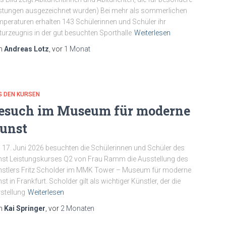
stungen ausgezeichnet wurden) Bei mehr als sommerlichen
peraturen erhalten 143 Schülerinnen und Schüler ihr
turzeugnis in der gut besuchten Sporthalle
Weiterlesen
n
Andreas Lotz
, vor
1 Monat
S DEN KURSEN
esuch im Museum für moderne
unst
17. Juni 2026 besuchten die Schülerinnen und Schüler des
st Leistungskurses Q2 von Frau Ramm die Ausstellung des
stlers Fritz Scholder im MMK Tower – Museum für moderne
st in Frankfurt. Scholder gilt als wichtiger Künstler, der die
stellung
Weiterlesen
n
Kai Springer
, vor
2 Monaten